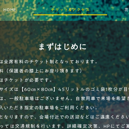
HOME
チケット&アクセス
花
まずはじめに
は全席有料のチケット制となっております。
料（保護者の膝上にお座り頂きます）
はチケットが必要です。
サイズは【60㎝×80㎝】45リットルのゴミ袋1枚分が目
は、一般駐車場はございません。自家用車で来場を希望
入いただき指定の駐車場をご利用ください。
となりますので、会場付近での送迎などはご遠慮くださ
っては交通規制を行います。詳細確定次第、HPにてご