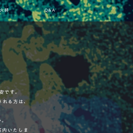
火師
Q&A
安です。​
される方は、
い。
案内いたしま