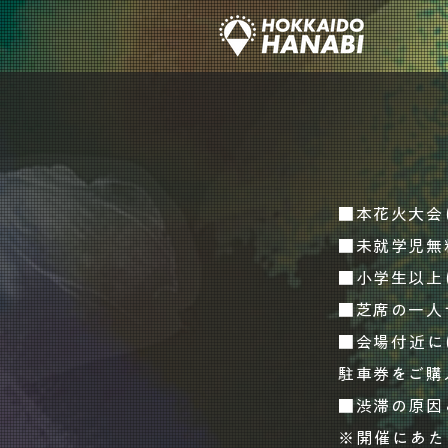
■本花火大会
■未就学児無
■小学生以上
■芝席の一人
■会場付近に
駐車券をご購
■渋滞の原因
※開催にあた