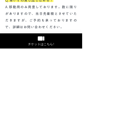
Q.車いすの貸し出しはある？
A.移動用のみ用意しております。数に限り
がありますので、当日先着順とさせていた
だきますが、ご予約も承っておりますの
で、詳細はお問い合わせください。
Q.専用トイレはある？
チケットはこちら!
A.公園内の専用トイレをご利用ください。
Q.公園は舗装されている？
A.ゲートから車いすエリアまでは、舗装さ
れております。
飲食について
Q.食べ物・飲み物は買える？
A.フード・ドリンクブースがございます。